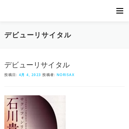
コ
ン
メニュー
テ
ン
ツ
へ
PROFILE
LESSON
GALLERY
BLOG
デビューリサイタル
ス
キ
ッ
プ
CONTACT
デビューリサイタル
投稿日:
4月 4, 2023
投稿者:
NORISAX