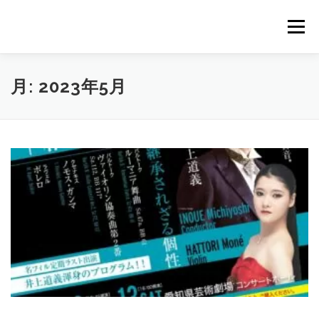
コ
ン
メニュー
テ
ン
ツ
へ
PROFILE
LESSON
GALLERY
BLOG
月:
2023年5月
ス
キ
ッ
プ
CONTACT