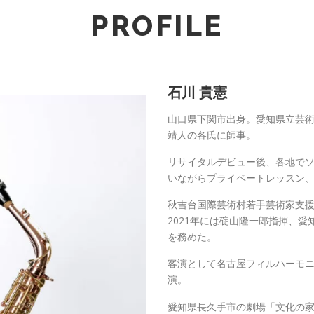
PROFILE
石川 貴憲
山口県下関市出身。愛知県立芸
靖人の各氏に師事。
リサイタルデビュー後、各地で
いながらプライベートレッスン
秋吉台国際芸術村若手芸術家支
2021年には碇山隆一郎指揮、
を務めた。
客演として名古屋フィルハーモ
演。
愛知県長久手市の劇場「文化の