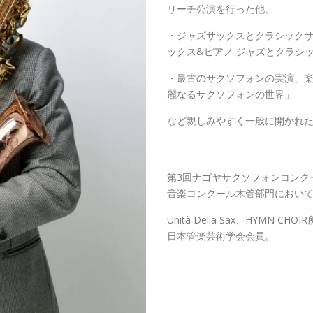
リーチ公演を行った他、
・ジャズサックスとクラシック
ックス&ピアノ ジャズとクラシ
・最古のサクソフォンの実演、
麗なるサクソフォンの世界」
など親しみやすく一般に開かれ
第3回ナゴヤサクソフォンコンク
音楽コンクール木管部門におい
Unità Della Sax、HYM
日本管楽芸術学会会員。