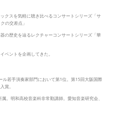
サックスを気軽に聴き比べるコンサートシリーズ「サ
ックの交差点」
楽器の歴史を辿るレクチャーコンサートシリーズ「華
たイベントを企画してきた。
ール若手演奏家部門において第1位。第15回大阪国際
て入賞。
N CHOIR所属。明和高校音楽科非常勤講師。愛知音楽研究会、