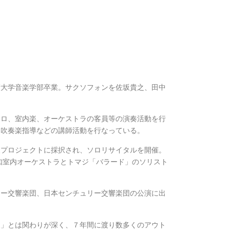
術大学音楽学部卒業。サクソフォンを佐坂貴之、田中
ソロ、室内楽、オーケストラの客員等の演奏活動を行
、吹奏楽指導などの講師活動を行なっている。
援プロジェクトに採択され、ソロリサイタルを開催。
愛知室内オーケストラとトマジ「バラード」のソリスト
ニー交響楽団、日本センチュリー交響楽団の公演に出
家」とは関わりが深く、７年間に渡り数多くのアウト