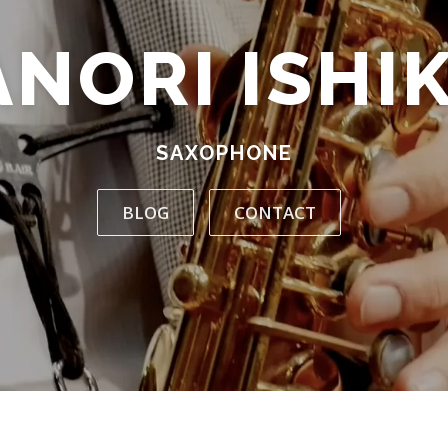
ANORI ISHI
SAXOPHONE
BLOG
CONTACT