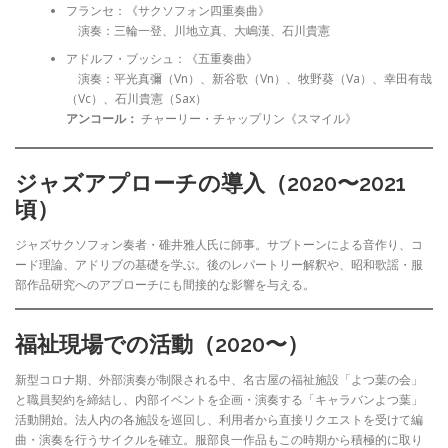
フランセ：《サクソフォン四重奏曲》
演奏：三輪一登、川地立真、大嶋漢、石川貴憲
アドルフ・ブッシュ：《五重奏曲》
演奏：平光真彌（Vn）、新谷歌（Vn）、牧野葵（Va）、幸田有哉
（Vc）、石川貴憲（Sax）
アンコール：
チャーリー・チャップリン《スマイル》
ジャズアプローチの導入（2020〜2021
頃）
ジャズサクソフォン奏者・碓井雅人氏に師事。サブトーンによる音作り、コ
ード理論、アドリブの基礎を学ぶ。後のレパートリー解釈や、昭和歌謡・服
部作品研究へのアプローチにも間接的な影響を与える。
福祉現場での活動（2020〜）
新型コロナ期、外部演奏が制限される中、名古屋の福祉施設「よつ葉の会」
と職員契約を締結し、内部イベントを企画・演奏する「キャラバンよつ葉」
活動開始。法人内の各施設を巡回し、利用者から直接リクエストを受けて編
曲・演奏を行うサイクルを確立。服部良一作品もこの時期から積極的に取り