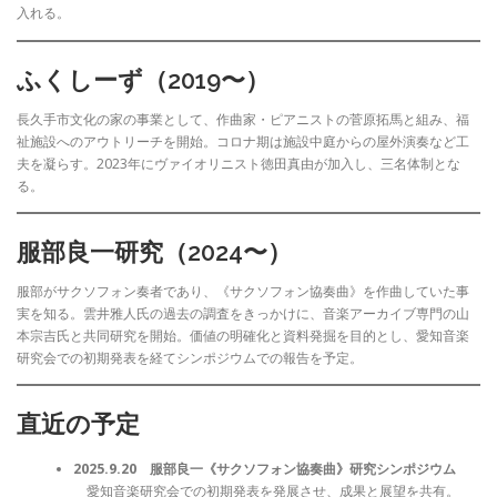
入れる。
ふくしーず（2019〜）
長久手市文化の家の事業として、作曲家・ピアニストの菅原拓馬と組み、福
祉施設へのアウトリーチを開始。コロナ期は施設中庭からの屋外演奏など工
夫を凝らす。2023年にヴァイオリニスト徳田真由が加入し、三名体制とな
る。
服部良一研究（2024〜）
服部がサクソフォン奏者であり、《サクソフォン協奏曲》を作曲していた事
実を知る。雲井雅人氏の過去の調査をきっかけに、音楽アーカイブ専門の山
本宗吉氏と共同研究を開始。価値の明確化と資料発掘を目的とし、愛知音楽
研究会での初期発表を経てシンポジウムでの報告を予定。
直近の予定
2025.9.20 服部良一《サクソフォン協奏曲》研究シンポジウム
愛知音楽研究会での初期発表を発展させ、成果と展望を共有。