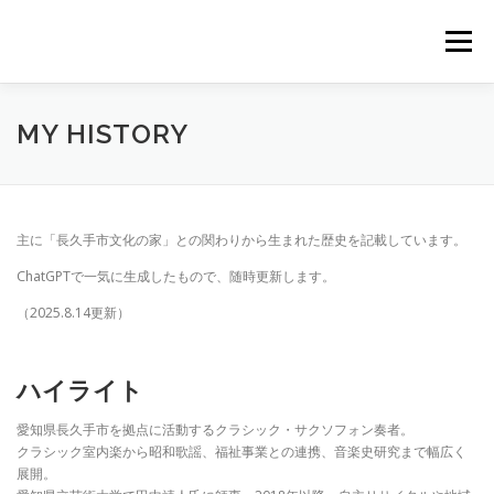
コ
ン
メニュー
テ
ン
ツ
へ
PROFILE
LESSON
GALLERY
BLOG
MY HISTORY
ス
キ
ッ
プ
CONTACT
主に「長久手市文化の家」との関わりから生まれた歴史を記載しています。
ChatGPTで一気に生成したもので、随時更新します。
（2025.8.14更新）
ハイライト
愛知県長久手市を拠点に活動するクラシック・サクソフォン奏者。
クラシック室内楽から昭和歌謡、福祉事業との連携、音楽史研究まで幅広く
展開。