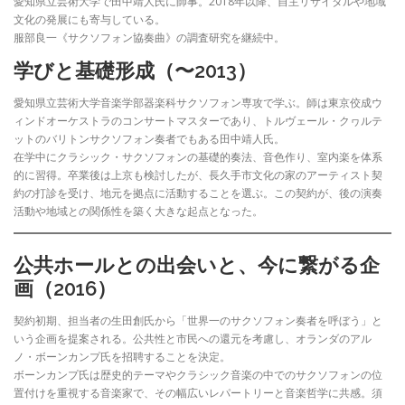
愛知県立芸術大学で田中靖人氏に師事。2018年以降、自主リサイタルや地域
文化の発展にも寄与している。
服部良一《サクソフォン協奏曲》の調査研究を継続中。
学びと基礎形成（〜2013）
愛知県立芸術大学音楽学部器楽科サクソフォン専攻で学ぶ。師は東京佼成ウ
ィンドオーケストラのコンサートマスターであり、トルヴェール・クヮルテ
ットのバリトンサクソフォン奏者でもある田中靖人氏。
在学中にクラシック・サクソフォンの基礎的奏法、音色作り、室内楽を体系
的に習得。卒業後は上京も検討したが、長久手市文化の家のアーティスト契
約の打診を受け、地元を拠点に活動することを選ぶ。この契約が、後の演奏
活動や地域との関係性を築く大きな起点となった。
公共ホールとの出会いと、今に繋がる企
画（2016）
契約初期、担当者の生田創氏から「世界一のサクソフォン奏者を呼ぼう」と
いう企画を提案される。公共性と市民への還元を考慮し、オランダのアル
ノ・ボーンカンプ氏を招聘することを決定。
ボーンカンプ氏は歴史的テーマやクラシック音楽の中でのサクソフォンの位
置付けを重視する音楽家で、その幅広いレパートリーと音楽哲学に共感。須