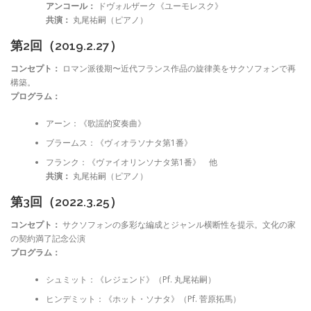
アンコール：
ドヴォルザーク《ユーモレスク》
共演：
丸尾祐嗣（ピアノ）
第2回（2019.2.27）
コンセプト：
ロマン派後期〜近代フランス作品の旋律美をサクソフォンで再
構築。
プログラム：
アーン：《歌謡的変奏曲》
ブラームス：《ヴィオラソナタ第1番》
フランク：《ヴァイオリンソナタ第1番》 他
共演：
丸尾祐嗣（ピアノ）
第3回（2022.3.25）
コンセプト：
サクソフォンの多彩な編成とジャンル横断性を提示。文化の家
の契約満了記念公演
プログラム：
シュミット：《レジェンド》（Pf. 丸尾祐嗣）
ヒンデミット：《ホット・ソナタ》（Pf. 菅原拓馬）