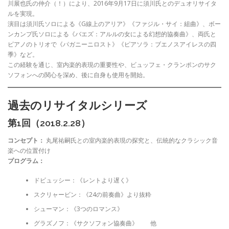
川展也氏の仲介（！）により、2016年9月17日に須川氏とのデュオリサイタ
ルを実現。
演目は須川氏ソロによる《G線上のアリア》《ファジル・サイ：組曲》、ボー
ンカンプ氏ソロによる《バエズ：アルルの女による幻想的協奏曲》、両氏と
ピアノのトリオで《パガニーニロスト》《ピアソラ：ブエノスアイレスの四
季》など。
この経験を通じ、室内楽的表現の重要性や、ビュッフェ・クランポンのサク
ソフォンへの関心を深め、後に自身も使用を開始。
過去のリサイタルシリーズ
第1回（2018.2.28）
コンセプト：
丸尾祐嗣氏との室内楽的表現の探究と、伝統的なクラシック音
楽への位置付け
プログラム：
ドビュッシー：《レントより遅く》
スクリャービン：《24の前奏曲》より抜粋
シューマン：《3つのロマンス》
グラズノフ：《サクソフォン協奏曲》 他