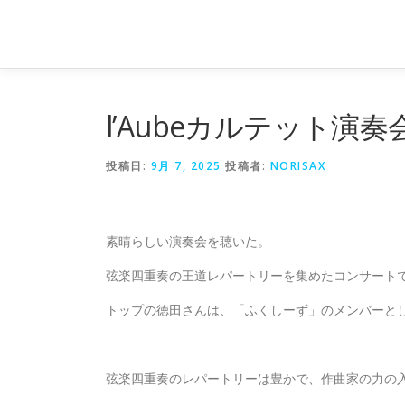
コ
ン
テ
ン
ツ
へ
l’Aubeカルテット演奏
ス
キ
投稿日:
9月 7, 2025
投稿者:
NORISAX
ッ
プ
素晴らしい演奏会を聴いた。
弦楽四重奏の王道レパートリーを集めたコンサート
トップの徳田さんは、「ふくしーず」のメンバーと
弦楽四重奏のレパートリーは豊かで、作曲家の力の