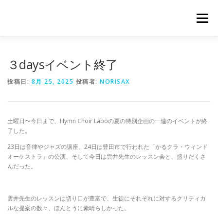
コ
ン
メニュー
テ
ン
ツ
へ
PROFILE
LESSON
GALLERY
BLOG
３daysイベント終了
ス
キ
投稿日:
8月 25, 2025
投稿者:
NORISAX
ッ
プ
CONTACT
土曜日〜今日まで、Hymn Choir Laboの夏の特別企画の一連のイベントが終
了した。
23日は音律やジャズの講座、24日は豊田市で行われた「かるクラ・ウィンド
オーケストラ」の公演、そして今日は雲井先生のレッスン会と、盛りだくさ
んだった。
雲井先生のレッスンは切り口が豊富で、生徒にそれぞれに対するクリティカ
ルな提案の数々、ほんとうに素晴らしかった。