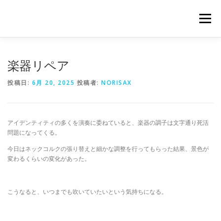
コ
ン
メニュー
テ
ン
ツ
へ
PROFILE
LESSON
GALLERY
BLOG
楽器リペア
ス
キ
投稿日:
6月 20, 2025
投稿者:
NORISAX
ッ
プ
CONTACT
アイデンティティの多くを演奏に委ねていると、楽器の調子は文字通り死活
問題になってくる。
今日はネックコルクの張り替えと細かな調整を行ってもらった結果、景色が
変わるくらいの変化があった。
こうなると、いつまでも吹いていたいという気持ちになる。