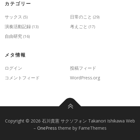
カテゴリー
サックス
日常のこと
(5)
(29)
演奏活動記録
考えごと
(13)
(17)
自由研究
(16)
メタ情報
ログイン
投稿フィード
コメントフィード
WordPress.org
Copyright © 2026 石川貴憲 サクソフォン Takanori Ishikawa Web
–
OnePress
theme by FameThemes