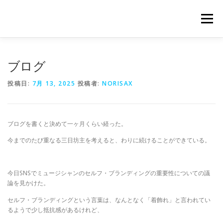
コ
ン
メニュー
テ
ン
ツ
へ
PROFILE
LESSON
GALLERY
BLOG
ブログ
ス
キ
投稿日:
7月 13, 2025
投稿者:
NORISAX
ッ
プ
CONTACT
ブログを書くと決めて一ヶ月くらい経った。
今までのたび重なる三日坊主を考えると、わりに続けることができている。
今日SNSでミュージシャンのセルフ・ブランディングの重要性についての議
論を見かけた。
セルフ・ブランディングという言葉は、なんとなく「着飾れ」と言われてい
るようで少し抵抗感があるけれど、